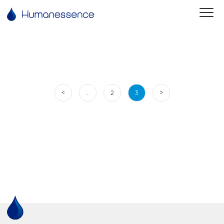
<
>
…
2
3