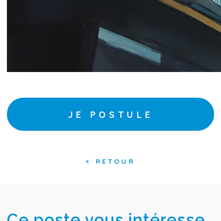
JE POSTULE
<
RETOUR
Ce poste vous intéresse