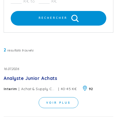
K€ to
K€
RECHERCHER
2
resultats trouvés
16.07.2026
Analyste Junior Achats
|
|
Interim
Achat & Supply Chain
40-45 K€
92
VOIR PLUS