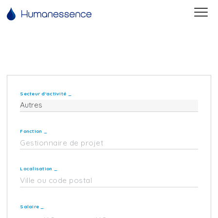
Secteur d'activité
_
Fonction
_
Localisation
_
Salaire
_