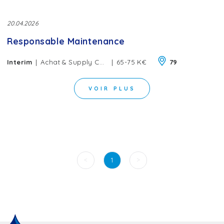
20.04.2026
Responsable Maintenance
|
|
Interim
Achat & Supply Chain
65-75 K€
79
VOIR PLUS
<
>
1