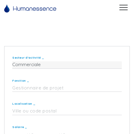
Secteur d'activité
_
Fonction
_
Localisation
_
Salaire
_