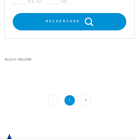
K€ to
K€
RECHERCHER
Aucun résultat
<
>
1