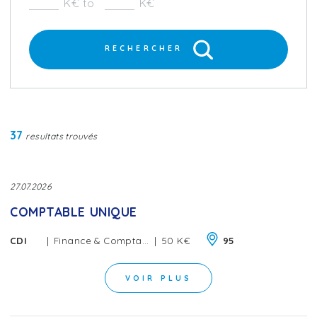
K€ to
K€
RECHERCHER
37
resultats trouvés
27.07.2026
COMPTABLE UNIQUE
|
|
CDI
Finance & Comptabilité
50 K€
95
VOIR PLUS