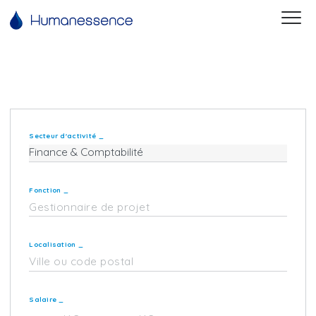
Secteur d'activité
_
Fonction
_
Localisation
_
Salaire
_