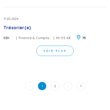
11.05.2026
Trésorier(e)
|
|
CDI
Finance & Comptabilité
45-55 K€
75
VOIR PLUS
<
>
1
2
…