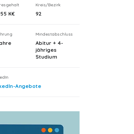
resgehalt
Kreis/Bezirk
-55 K€
92
ahrung
Mindestabschluss
Jahre
Abitur + 4-
jähriges
Studium
kedIn
nkedIn-Angebote