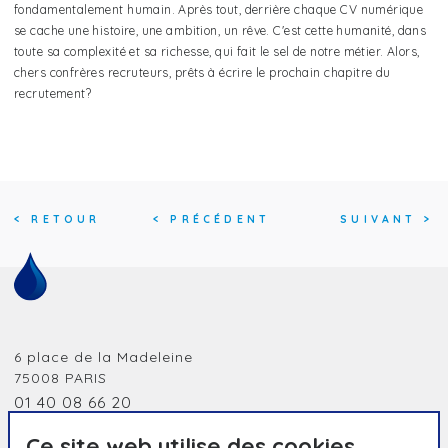
fondamentalement humain. Après tout, derrière chaque CV numérique
se cache une histoire, une ambition, un rêve. C'est cette humanité, dans
toute sa complexité et sa richesse, qui fait le sel de notre métier. Alors,
chers confrères recruteurs, prêts à écrire le prochain chapitre du
recrutement?
<
RETOUR
<
PRÉCÉDENT
SUIVANT
>
6 place de la Madeleine
75008
PARIS
01 40 08 66 20
jobidf@humanessence.eu
Ce site web utilise des cookies