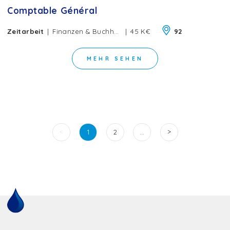
Comptable Général
|
|
Zeitarbeit
Finanzen & Buchhaltung
45 K€
92
MEHR SEHEN
<
>
1
2
…