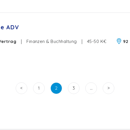
re ADV
Vertrag
|
Finanzen & Buchhaltung
|
45-50 K€
92
<
>
1
2
3
…