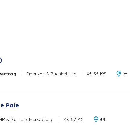
)
Vertrag
|
Finanzen & Buchhaltung
|
45-55 K€
75
re Paie
HR & Personalverwaltung
|
48-52 K€
69